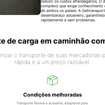
reduzir os custos alfandegários. 
complexo que exige conhecimento e
de ambos os países. A Gettranspor
desembaraço aduaneiro, garantindo
rapidamente e sem problemas.
rte de carga em caminhão co
izar o transporte de suas mercadorias p
rápida e a um preço razoável.
Condições melhoradas
Transporte flexível e acessível, adaptável para 