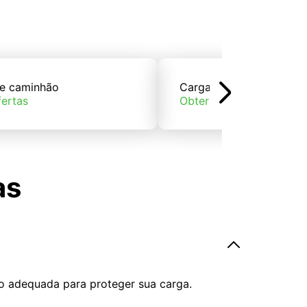
e caminhão
Carga de trem
fertas
Obter ofertas
as
o adequada para proteger sua carga.