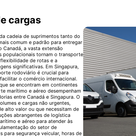
de cargas
 da cadeia de suprimentos tanto do
mais comum e padrão para entregar
No Canadá, a vasta extensão
ros populacionais tornam o transporte
flexibilidade de rotas e a
ens significativas. Em Singapura,
orte rodoviário é crucial para
acilitar o comércio internacional.
, que se encontram em continentes
porte marítimo e aéreo desempenham
rias entre Canadá e Singapura. O
olumes e cargas não urgentes,
de alto valor ou que necessitam de
uções abrangentes de logística
arítimo e aéreo para atender às
gulamentação do setor de
os para segurança veicular, horas de