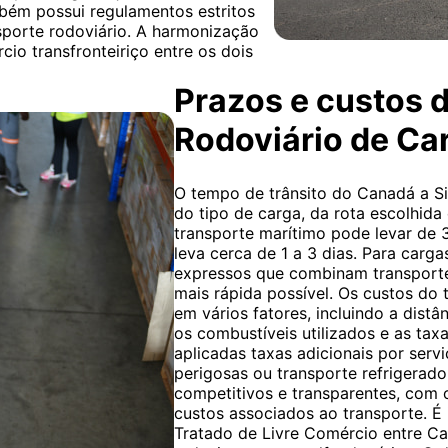
bém possui regulamentos estritos
nsporte rodoviário. A harmonização
cio transfronteiriço entre os dois
Prazos e custos 
Rodoviário de Ca
O tempo de trânsito do Canadá a S
do tipo de carga, da rota escolhida
transporte marítimo pode levar de 
leva cerca de 1 a 3 dias. Para carg
expressos que combinam transporte 
mais rápida possível. Os custos do
em vários fatores, incluindo a dist
os combustíveis utilizados e as tax
aplicadas taxas adicionais por ser
perigosas ou transporte refrigerad
competitivos e transparentes, com
custos associados ao transporte. É
Tratado de Livre Comércio entre Can