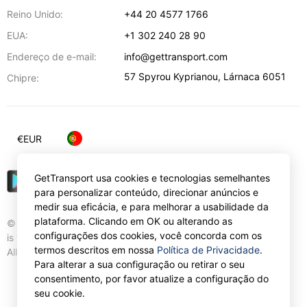
Reino Unido:
+44 20 4577 1766
EUA:
+1 302 240 28 90
Endereço de e-mail:
info@gettransport.com
57 Spyrou Kyprianou
,
Lárnaca
6051
Chipre:
€
EUR
GetTransport usa cookies e tecnologias semelhantes
para personalizar conteúdo, direcionar anúncios e
medir sua eficácia, e para melhorar a usabilidade da
plataforma. Clicando em OK ou alterando as
© Gettransport International Limited. GetTransport®
configurações dos cookies, você concorda com os
is trademark of Gettransport International Limited.
termos descritos em nossa
Política de Privacidade
.
All rights reserved.
Para alterar a sua configuração ou retirar o seu
consentimento, por favor atualize a configuração do
seu cookie.