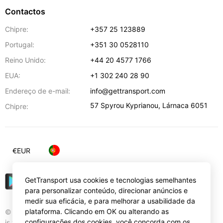
Contactos
Chipre:
+357 25 123889
Portugal:
+351 30 0528110
Reino Unido:
+44 20 4577 1766
EUA:
+1 302 240 28 90
Endereço de e-mail:
info@gettransport.com
57 Spyrou Kyprianou
,
Lárnaca
6051
Chipre:
€
EUR
GetTransport usa cookies e tecnologias semelhantes
para personalizar conteúdo, direcionar anúncios e
medir sua eficácia, e para melhorar a usabilidade da
plataforma. Clicando em OK ou alterando as
© Gettransport International Limited. GetTransport®
configurações dos cookies, você concorda com os
is trademark of Gettransport International Limited.