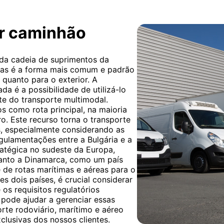
or caminhão
 da cadeia de suprimentos da
rgas é a forma mais comum e padrão
 quanto para o exterior. A
da é a possibilidade de utilizá-lo
te do transporte multimodal.
​​como rota principal, na maioria
ro. Este recurso torna o transporte
s, especialmente considerando as
regulamentações entre a Bulgária e a
ratégica no sudeste da Europa,
uanto a Dinamarca, como um país
 de rotas marítimas e aéreas para o
s dois países, é crucial considerar
 os requisitos regulatórios
pode ajudar a gerenciar essas
rte rodoviário, marítimo e aéreo
clusivas dos nossos clientes.