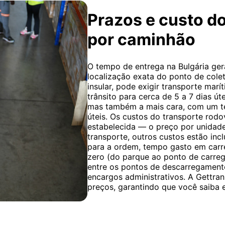
Prazos e custo d
por caminhão
O tempo de entrega na Bulgária ger
localização exata do ponto de cole
insular, pode exigir transporte ma
trânsito para cerca de 5 a 7 dias út
mas também a mais cara, com um te
úteis. Os custos do transporte rodo
estabelecida — o preço por unidade 
transporte, outros custos estão inc
para a ordem, tempo gasto em car
zero (do parque ao ponto de carre
entre os pontos de descarregamento
encargos administrativos. A Gettran
preços, garantindo que você saiba 