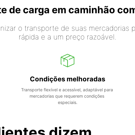
rte de carga em caminhão co
izar o transporte de suas mercadorias p
rápida e a um preço razoável.
Condições melhoradas
Transporte flexível e acessível, adaptável para 
mercadorias que requerem condições 
especiais.
lientes dizem