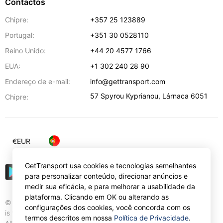
Contactos
Chipre:
+357 25 123889
Portugal:
+351 30 0528110
Reino Unido:
+44 20 4577 1766
EUA:
+1 302 240 28 90
Endereço de e-mail:
info@gettransport.com
57 Spyrou Kyprianou
,
Lárnaca
6051
Chipre:
€
EUR
GetTransport usa cookies e tecnologias semelhantes
para personalizar conteúdo, direcionar anúncios e
medir sua eficácia, e para melhorar a usabilidade da
plataforma. Clicando em OK ou alterando as
© Gettransport International Limited. GetTransport®
configurações dos cookies, você concorda com os
is trademark of Gettransport International Limited.
termos descritos em nossa
Política de Privacidade
.