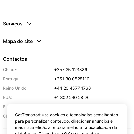
Serviços
Mapa do site
Contactos
Chipre:
+357 25 123889
Portugal:
+351 30 0528110
Reino Unido:
+44 20 4577 1766
EUA:
+1 302 240 28 90
Endereço de e-mail:
info@gettransport.com
GetTransport usa cookies e tecnologias semelhantes
57 Spyrou Kyprianou
,
Lárnaca
6051
Chipre:
para personalizar conteúdo, direcionar anúncios e
medir sua eficácia, e para melhorar a usabilidade da
plataforma. Clicando em OK ou alterando as