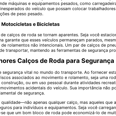
onde máquinas e equipamentos pesados, como carregadeiras
inesperados do veículo que possam colocar trabalhadores 
ções de peso pesado.
Motocicletas e Bicicletas
 de calços de roda se tornam aparentes. Seja você estacio
cha garante que esses veículos permaneçam parados, mesmo
r de rolamentos não intencionais. Um par de calços de pn
s de transportar, mantendo as ferramentas de segurança pr
hores Calços de Roda para Segurança
segurança vital no mundo do transporte. Ao fornecer esta
s riscos associados ao movimento e rolamento, seja uma ro
 construção, ou em uso pessoal durante atividades recrea
 movimentos acidentais do veículo. Sua importância não p
damental de segurança.
 de qualidade—não apenas qualquer calço, mas aqueles que
guros para indivíduos e equipamentos. Seja você carrega
re-se que um bom bloco de roda pode economizá-lo de muit