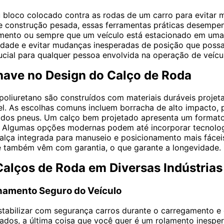
bloco colocado contra as rodas de um carro para evitar 
 construção pesada, essas ferramentas práticas desempen
ento ou sempre que um veículo está estacionado em uma in
ilidade e evitar mudanças inesperadas de posição que pos
cial para qualquer pessoa envolvida na operação de veícu
ave no Design do Calço de Roda
oliuretano são construídos com materiais duráveis projetad
 As escolhas comuns incluem borracha de alto impacto, p
s dos pneus. Um calço bem projetado apresenta um formato
Algumas opções modernas podem até incorporar tecnologia
 alça integrada para manuseio e posicionamento mais fácei
ue também vêm com garantia, o que garante a longevidade.
Calços de Roda em Diversas Indústrias
namento Seguro do Veículo
a estabilizar com segurança carros durante o carregament
dos, a última coisa que você quer é um rolamento inesper