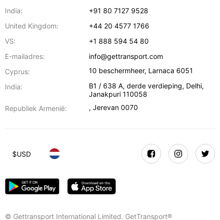
India:
+91 80 7127 9528
United Kingdom:
+44 20 4577 1766
VS:
+1 888 594 54 80
E-mailadres:
info@gettransport.com
10 beschermheer
,
Larnaca
6051
Cyprus:
B1 / 638 A, derde verdieping
,
Delhi
,
India:
Janakpuri
110058
,
Jerevan
0070
Republiek Armenië:
$
USD
© Gettransport International Limited. GetTransport®