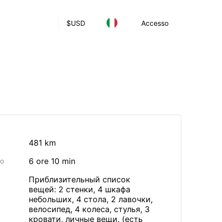
$
USD
Accesso
481 km
6 ore 10 min
io
Приблизительный список
вещей: 2 стенки, 4 шкафа
небольших, 4 стола, 2 лавочки,
велосипед, 4 колеса, стулья, 3
кровати, личные вещи. (есть