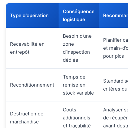
Conséquence
Type d’opération
Recomman
logistique
Besoin d’une
Planifier c
Recevabilité en
zone
et main-d
entrepôt
d’inspection
pour pics
dédiée
Temps de
Standardis
Reconditionnement
remise en
critères qu
stock variable
Coûts
Analyser s
Destruction de
additionnels
de récupér
marchandise
et traçabilité
avant dest