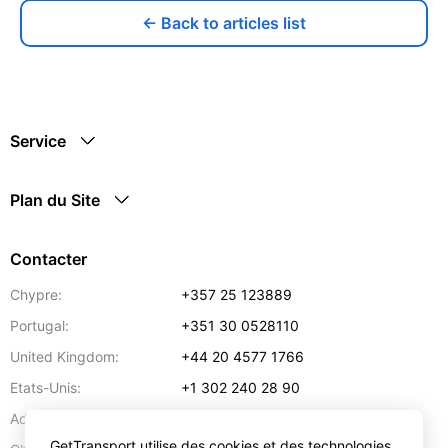
← Back to articles list
Service
Plan du Site
Contacter
Chypre:
+357 25 123889
Portugal:
+351 30 0528110
United Kingdom:
+44 20 4577 1766
Etats-Unis:
+1 302 240 28 90
Adresse:
info@gettransport.com
GetTransport utilise des cookies et des technologies
57 Spyrou Kyprianou
,
Larnaca
6051