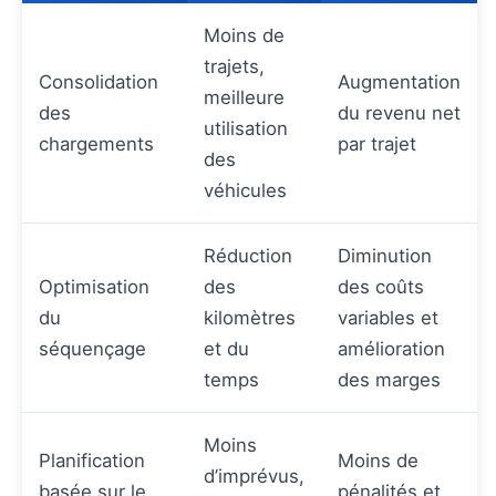
Moins de
trajets,
Consolidation
Augmentation
meilleure
des
du revenu net
utilisation
chargements
par trajet
des
véhicules
Réduction
Diminution
Optimisation
des
des coûts
du
kilomètres
variables et
séquençage
et du
amélioration
temps
des marges
Moins
Planification
Moins de
d’imprévus,
basée sur le
pénalités et