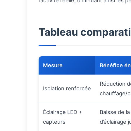
l’activité réelle, diminuant ainsi le
Tableau comparati
Mesure
Bénéfice én
Réduction d
Isolation renforcée
chauffage/cl
Éclairage LED +
Baisse de l
capteurs
d’éclairage 