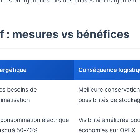
s pertes énergétiques lors des phases de chargement.
f : mesures vs bénéfices
ergétique
Conséquence logistiq
es besoins de
Meilleure conservatio
imatisation
possibilités de stocka
a consommation électrique
Visibilité améliorée p
jusqu’à 50‑70%
économies sur OPEX