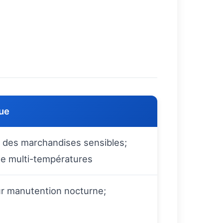
ue
n des marchandises sensibles;
ge multi-températures
our manutention nocturne;