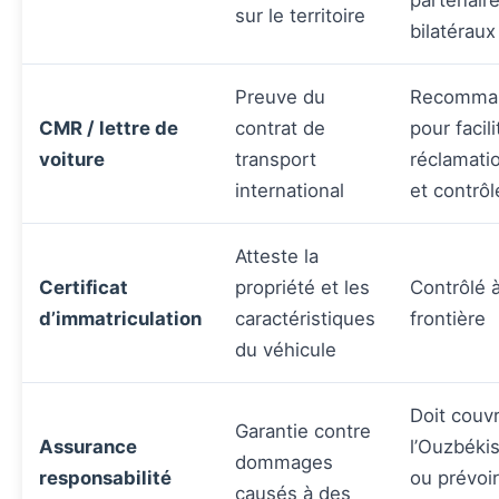
partenair
sur le territoire
bilatéraux
Preuve du
Recomma
CMR / lettre de
contrat de
pour facili
voiture
transport
réclamati
international
et contrôl
Atteste la
Certificat
propriété et les
Contrôlé à
d’immatriculation
caractéristiques
frontière
du véhicule
Doit couvr
Garantie contre
Assurance
l’Ouzbéki
dommages
responsabilité
ou prévoir
causés à des