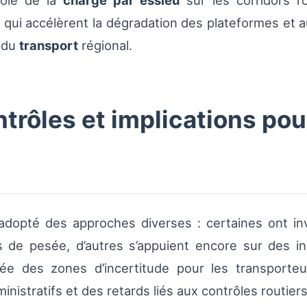
rôle de la
charge par essieu
sur les corridors ro
ui accélèrent la dégradation des plateformes et a
é du
transport
régional.
ntrôles et implications pou
t adopté des approches diverses : certaines ont 
s de pesée, d’autres s’appuient encore sur des 
ée des zones d’incertitude pour les transporteu
inistratifs et des retards liés aux contrôles routiers