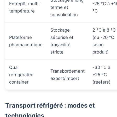
Stockage à long
Entrepôt multi-
-25 °C à +1
terme et
température
°C
consolidation
Stockage
2 °C à 8 °C
Plateforme
sécurisé et
(ou -20 °C
pharmaceutique
traçabilité
selon
stricte
produit)
Quai
-30 °C à
Transbordement
refrigerated
+25 °C
export/import
container
(reefers)
Transport réfrigéré : modes et
technologies