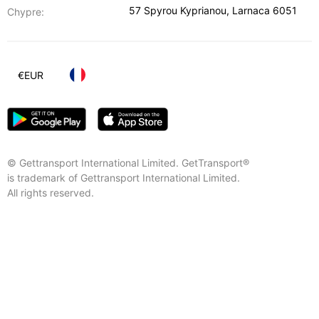
57 Spyrou Kyprianou
,
Larnaca
6051
Chypre:
€
EUR
© Gettransport International Limited. GetTransport®
is trademark of Gettransport International Limited.
All rights reserved.