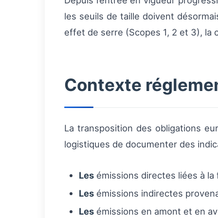
Depuis l’entrée en vigueur progress
les seuils de taille doivent désorma
effet de serre (Scopes 1, 2 et 3), l
Contexte réglemen
La transposition des obligations e
logistiques de documenter des indi
Les
émissions directes liées à la 
Les
émissions indirectes provena
Les
émissions en amont et en ava