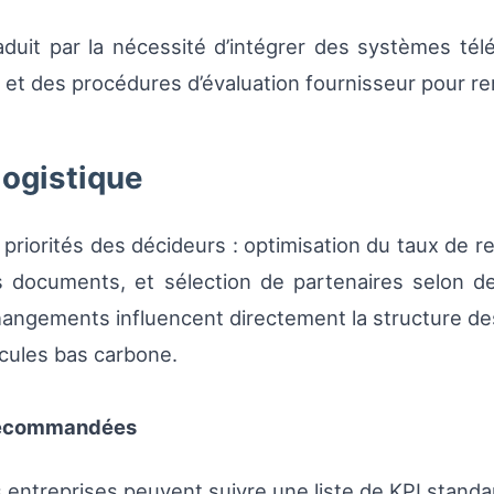
raduit par la nécessité d’intégrer des systèmes t
s et des procédures d’évaluation fournisseur pour r
logistique
s priorités des décideurs : optimisation du taux de 
 des documents, et sélection de partenaires selon 
ngements influencent directement la structure des c
icules bas carbone.
 recommandées
entreprises peuvent suivre une liste de KPI standar