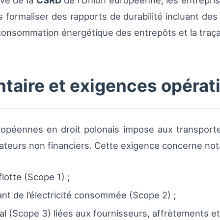
ive de la
CSRD
de l’Union européenne, les entrepri
is formaliser des rapports de durabilité incluant d
a consommation énergétique des entrepôts et la traça
taire et exigences opérat
uropéennes en droit polonais impose aux transporte
cateurs non financiers. Cette exigence concerne no
flotte (Scope 1) ;
nt de l’électricité consommée (Scope 2) ;
l (Scope 3) liées aux fournisseurs, affrètements e