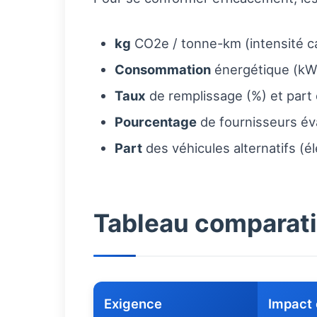
kg
CO2e / tonne-km (intensité ca
Consommation
énergétique (kWh
Taux
de remplissage (%) et part 
Pourcentage
de fournisseurs éva
Part
des véhicules alternatifs (é
Tableau comparatif
Exigence
Impact 