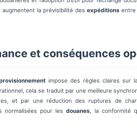
ouanières et l’adoption d’EDI pour l’échange docum
 augmentent la prévisibilité des
expéditions
entre 
nance et conséquences opé
provisionnement
impose des règles claires sur la 
rationnel, cela se traduit par une meilleure synchro
taires, et par une réduction des ruptures de c
es normalisées pour les
douanes
, la conformité q