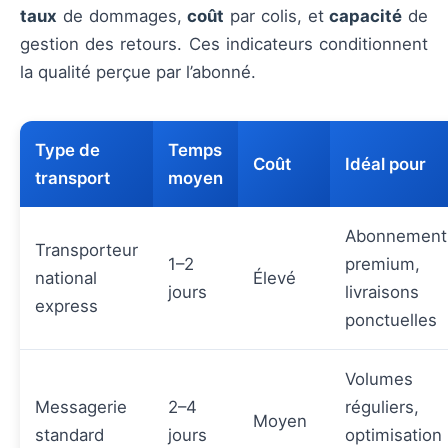
taux
de dommages,
coût
par colis, et
capacité
de
gestion des retours. Ces indicateurs conditionnent
la qualité perçue par l’abonné.
Type de
Temps
Coût
Idéal pour
transport
moyen
Abonnement
Transporteur
1–2
premium,
national
Élevé
jours
livraisons
express
ponctuelles
Volumes
Messagerie
2–4
réguliers,
Moyen
standard
jours
optimisation