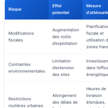
Effet
Mesure
Risque
potentiel
d’atténuati
Planificatio
Augmentation
Modifications
fiscale et
des coûts
fiscales
utilisation 
d’exploitation
zones fran
Limitation
Investisse
Contraintes
d’extension
dans l’effic
environnementales
des sites
énergétiqu
Heures de
Allongement
livraison
Restrictions
des délais de
étendues,
routières urbaines