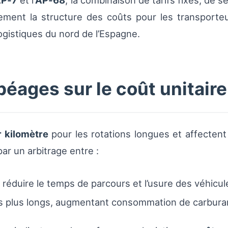
P‑7
et l’
AP‑68
, la combinaison de tarifs fixes, de s
ment la structure des coûts pour les transporteu
ogistiques du nord de l’Espagne.
péages sur le coût unitaire
r kilomètre
pour les rotations longues et affectent 
par un arbitrage entre :
réduire le temps de parcours et l’usure des véhicul
its plus longs, augmentant consommation de carburan