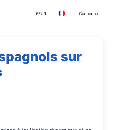
€
EUR
Connecter
espagnols sur
s