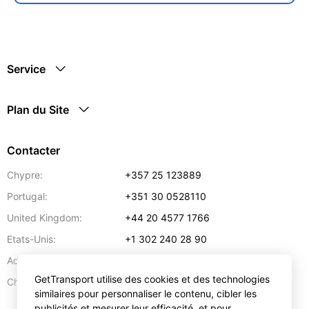
Service
Plan du Site
Contacter
Chypre:
+357 25 123889
Portugal:
+351 30 0528110
United Kingdom:
+44 20 4577 1766
Etats-Unis:
+1 302 240 28 90
Adresse:
info@gettransport.com
GetTransport utilise des cookies et des technologies
57 Spyrou Kyprianou
,
Larnaca
6051
Chypre:
similaires pour personnaliser le contenu, cibler les
publicités et mesurer leur efficacité, et pour