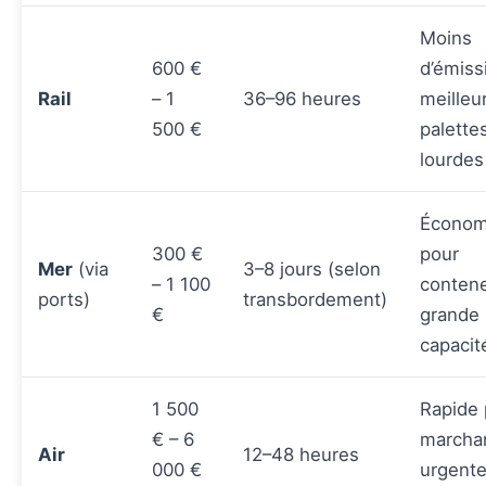
Moins
600 €
d’émiss
Rail
– 1
36–96 heures
meilleu
500 €
palette
lourdes
Économ
300 €
pour
Mer
(via
3–8 jours (selon
– 1 100
contene
ports)
transbordement)
€
grande
capacit
1 500
Rapide 
€ – 6
marcha
Air
12–48 heures
000 €
urgente