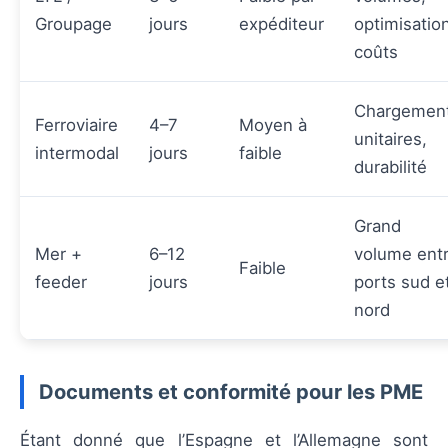
Groupage
jours
expéditeur
optimisatio
coûts
Chargemen
Ferroviaire
4–7
Moyen à
unitaires,
intermodal
jours
faible
durabilité
Grand
Mer +
6–12
volume ent
Faible
feeder
jours
ports sud e
nord
Documents et conformité pour les PME
Étant donné que l’Espagne et l’Allemagne sont