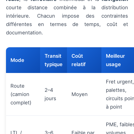
courte distance combinée à la distribution
intérieure. Chacun impose des contraintes
différentes en termes de temps, coût et
documentation.
Transit
Coût
Meilleur
Mode
typique
relatif
usage
Fret urgent,
Route
2–4
palettes,
(camion
Moyen
jours
circuits poi
complet)
à point
PME, faible
LTL /
3–6
Faible par
volumes,