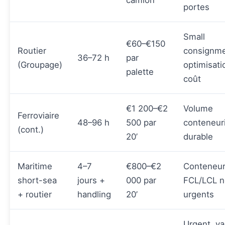
camion
portes
Small
€60–€150
Routier
consignme
36–72 h
par
(Groupage)
optimisati
palette
coût
€1 200–€2
Volume
Ferroviaire
48–96 h
500 par
conteneur
(cont.)
20’
durable
Maritime
4–7
€800–€2
Conteneu
short-sea
jours +
000 par
FCL/LCL 
+ routier
handling
20’
urgents
Urgent, va