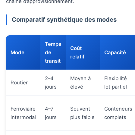
chaîne d’approvisionnement.
Comparatif synthétique des modes
Temps
Coût
Mode
de
Capacité
relatif
transit
2–4
Moyen à
Flexibilité
Routier
jours
élevé
lot partiel
Ferroviaire
4–7
Souvent
Conteneurs
intermodal
jours
plus faible
complets