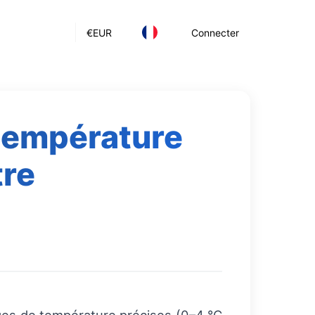
€
EUR
Connecter
 température
tre