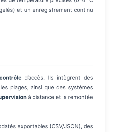
ges de température précises (0–4 °C
rgelés) et un enregistrement continu
contrôle
d’accès. Ils intègrent des
les plages, ainsi que des systèmes
upervision
à distance et la remontée
orodatés exportables (CSV/JSON), des