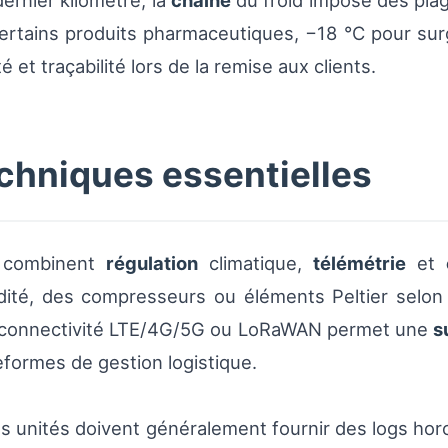
dernier kilomètre, la
chaîne
du froid impose des pla
 certains produits pharmaceutiques, −18 °C pour su
et traçabilité lors de la remise aux clients.
echniques essentielles
s combinent
régulation
climatique,
télémétrie
et
dité, des compresseurs ou éléments Peltier selon 
La connectivité LTE/4G/5G ou LoRaWAN permet une
s
teformes de gestion logistique.
es unités doivent généralement fournir des logs h