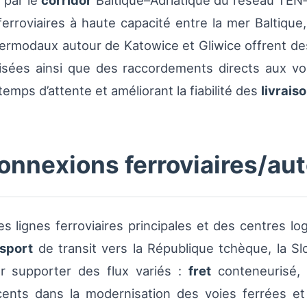
 par le
corridor
Baltique–Adriatique du réseau TEN‑
 ferroviaires à haute capacité entre la mer Baltiqu
ntermodaux autour de Katowice et Gliwice offrent d
isées ainsi que des raccordements directs aux voi
temps d’attente et améliorant la fiabilité des
livrais
connexions ferroviaires/au
s lignes ferroviaires principales et des centres logi
nsport
de transit vers la République tchèque, la Slo
r supporter des flux variés :
fret
conteneurisé,
cents dans la modernisation des voies ferrées et