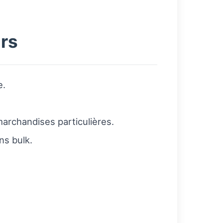
urs
e.
archandises particulières.
ns bulk.