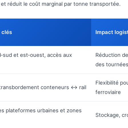
et réduit le coût marginal par tonne transportée.
 clés
Impact logis
d‑sud et est‑ouest, accès aux
Réduction des
des tournée
Flexibilité p
 transbordement conteneurs ↔ rail
ferroviaire
s plateformes urbaines et zones
Stockage, cro