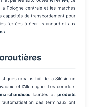
T et par les autoroutes
A1
et
A4
, ce
e, la Pologne centrale et les marchés
es capacités de transbordement pour
es ferrées à écart standard et aux
ons
.
toroutières
stiques urbains fait de la Silésie un
vaquie et l’Allemagne. Les corridors
marchandises
lourdes et
produits
 l’automatisation des terminaux ont