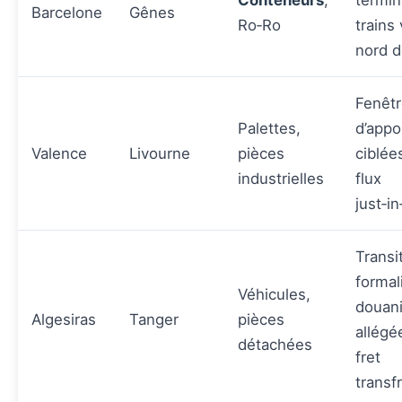
Conteneurs
,
termin
Barcelone
Gênes
Ro‑Ro
trains 
nord de
Fenêt
Palettes,
d’app
Valence
Livourne
pièces
ciblée
industrielles
flux
just‑i
Transi
formal
Véhicules,
douan
Algesiras
Tanger
pièces
allégé
détachées
fret
transfr