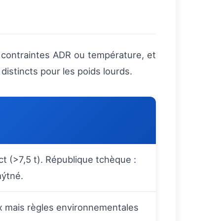
 contraintes ADR ou température, et
stincts pour les poids lourds.
ct (>7,5 t). République tchèque :
mýtné.
x mais règles environnementales