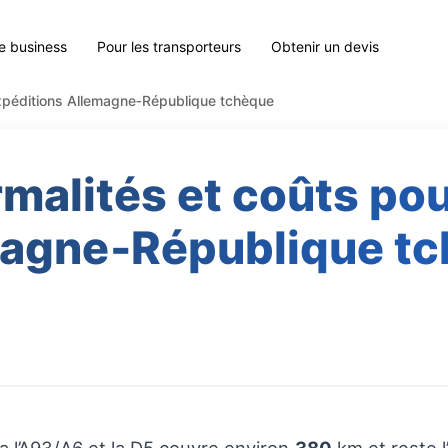
le business
Pour les transporteurs
Obtenir un devis
 expéditions Allemagne‑République tchèque
rmalités et coûts po
agne‑République t