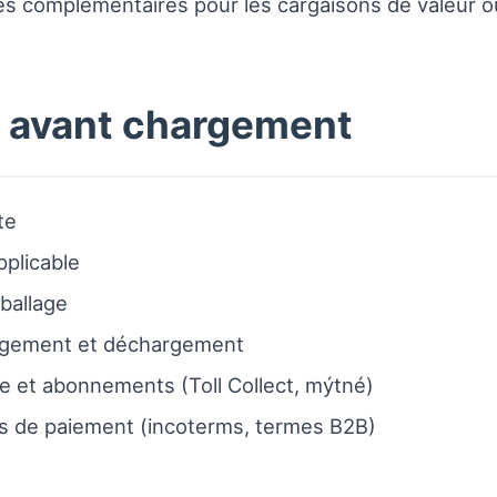
ies complémentaires pour les cargaisons de valeur o
e avant chargement
te
pplicable
mballage
argement et déchargement
ge et abonnements (Toll Collect, mýtné)
ns de paiement (incoterms, termes B2B)