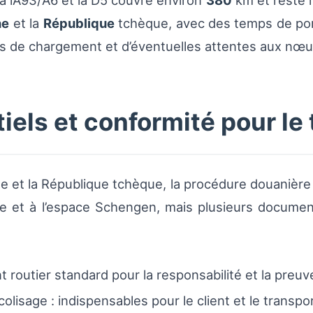
a l’A93/A6 et la D5 couvre environ
380
km et reste l’
ne
et la
République
tchèque, avec des temps de por
s de chargement et d’éventuelles attentes aux nœud
ls et conformité pour le 
ne et la République tchèque, la procédure douanière 
e et à l’espace Schengen, mais plusieurs documen
routier standard pour la responsabilité et la preuv
olisage : indispensables pour le client et le transpo