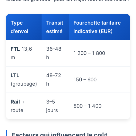
Type
Transit
Fourchette tarifaire
d’envoi
estimé
indicative (EUR)
FTL
13,6
36–48
1 200 – 1 800
m
h
LTL
48–72
150 – 600
(groupage)
h
Rail
+
3–5
800 – 1 400
route
jours
Facteurs qui influencent le coût