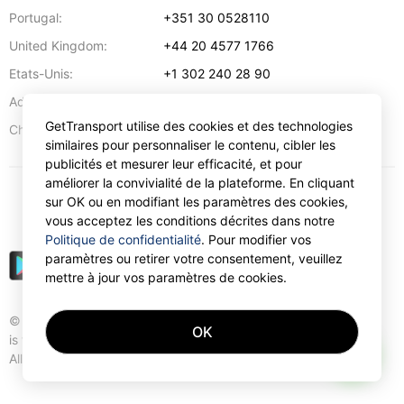
Portugal:
+351 30 0528110
United Kingdom:
+44 20 4577 1766
Etats-Unis:
+1 302 240 28 90
Adresse:
info@gettransport.com
GetTransport utilise des cookies et des technologies
57 Spyrou Kyprianou
,
Larnaca
6051
Chypre:
similaires pour personnaliser le contenu, cibler les
publicités et mesurer leur efficacité, et pour
améliorer la convivialité de la plateforme. En cliquant
sur OK ou en modifiant les paramètres des cookies,
€
EUR
vous acceptez les conditions décrites dans notre
Politique de confidentialité
. Pour modifier vos
paramètres ou retirer votre consentement, veuillez
mettre à jour vos paramètres de cookies.
© Gettransport International Limited. GetTransport®
OK
is trademark of Gettransport International Limited.
AI
All rights reserved.