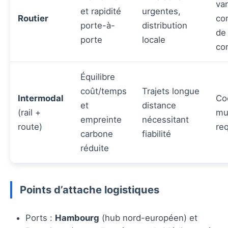
var
et rapidité
urgentes,
Routier
co
porte-à-
distribution
de
porte
locale
co
Équilibre
coût/temps
Trajets longue
Intermodal
Co
et
distance
(rail +
mu
empreinte
nécessitant
route)
re
carbone
fiabilité
réduite
Points d’attache logistiques
Ports :
Hambourg
(hub nord-européen) et