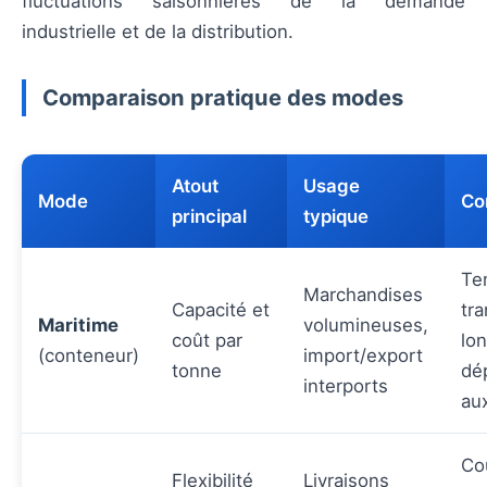
fluctuations saisonnières de la demande
industrielle et de la distribution.
Comparaison pratique des modes
Atout
Usage
Mode
Co
principal
typique
Te
Marchandises
Capacité et
tra
Maritime
volumineuses,
coût par
lon
(conteneur)
import/export
tonne
dé
interports
au
Co
Flexibilité
Livraisons