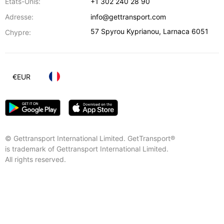
Etats-Unis:
+1 302 240 28 90
Adresse:
info@gettransport.com
57 Spyrou Kyprianou
,
Larnaca
6051
Chypre:
€
EUR
© Gettransport International Limited. GetTransport®
is trademark of Gettransport International Limited.
All rights reserved.