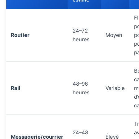
Fl
p
24–72
Routier
Moyen
po
heures
p
pa
B
ca
48–96
Rail
Variable
m
heures
d
c
Tr
24–48
a
Messagerie/courrier
Élevé