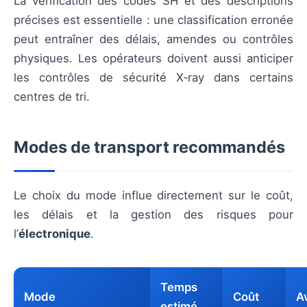
La vérification des codes SH et des descriptions
précises est essentielle : une classification erronée
peut entraîner des délais, amendes ou contrôles
physiques. Les opérateurs doivent aussi anticiper
les contrôles de sécurité X‑ray dans certains
centres de tri.
Modes de transport recommandés
Le choix du mode influe directement sur le coût,
les délais et la gestion des risques pour
l’
électronique
.
Temps
Mode
Coût
A
estimé