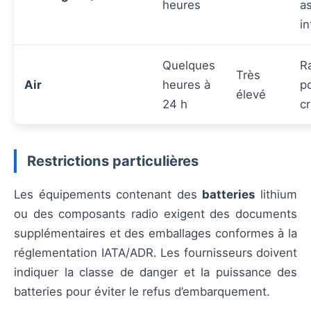
heures
a
i
Quelques
R
Très
Air
heures à
p
élevé
24 h
cr
Restrictions particulières
Les équipements contenant des
batteries
lithium
ou des composants radio exigent des documents
supplémentaires et des emballages conformes à la
réglementation IATA/ADR. Les fournisseurs doivent
indiquer la classe de danger et la puissance des
batteries pour éviter le refus d’embarquement.