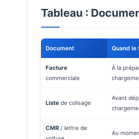
Tableau : Document
Document
Quand le 
Facture
À la prépa
commerciale
chargeme
Avant dép
Liste
de colisage
chargeme
CMR
/ lettre de
Au moment
voiture