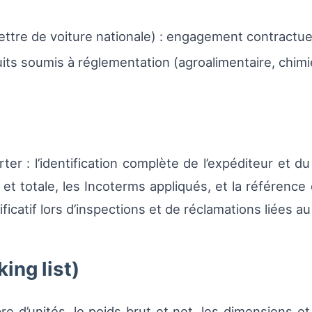
ettre de voiture nationale) : engagement contractue
its soumis à réglementation (agroalimentaire, chimi
 : l’identification complète de l’expéditeur et du d
e et totale, les Incoterms appliqués, et la référenc
icatif lors d’inspections et de réclamations liées a
ing list)
e d’unités, le poids brut et net, les dimensions et