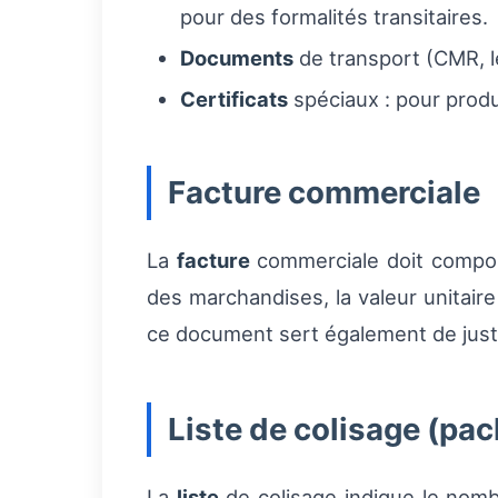
pour des formalités transitaires.
Documents
de transport (CMR, l
Certificats
spéciaux : pour produ
Facture commerciale
La
facture
commerciale doit comporter
des marchandises, la valeur unitair
ce document sert également de justif
Liste de colisage (pack
La
liste
de colisage indique le nombr