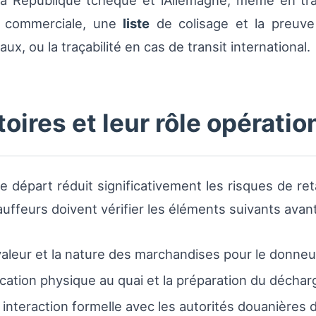
la République tchèque et l’Allemagne, même en traf
commerciale, une
liste
de colisage et la preuv
x, ou la traçabilité en cas de transit international.
ires et leur rôle opératio
 départ réduit significativement les risques de ret
auffeurs doivent vérifier les éléments suivants ava
valeur et la nature des marchandises pour le donneur 
rification physique au quai et la préparation du décha
 interaction formelle avec les autorités douanières 