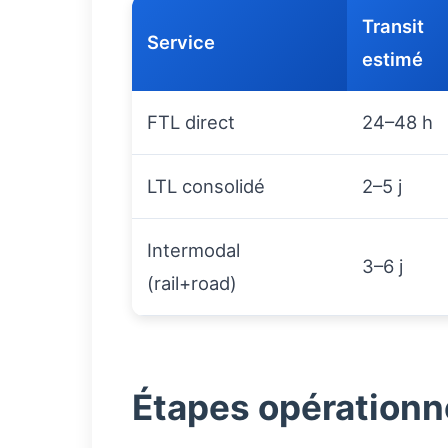
Transit
Service
estimé
FTL direct
24–48 h
LTL consolidé
2–5 j
Intermodal
3–6 j
(rail+road)
Étapes opérationn