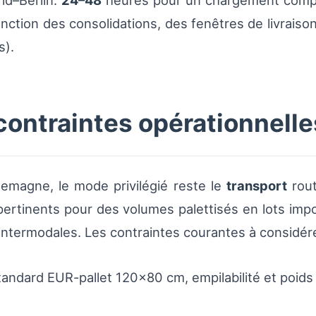
id–Berlin:
24–48
heures pour un chargement compl
ction des consolidations, des fenêtres de livraison 
s).
contraintes opérationnelle
emagne, le mode privilégié reste le
transport
rout
ertinents pour des volumes palettisés en lots impo
intermodales. Les contraintes courantes à considér
tandard EUR-pallet 120×80 cm, empilabilité et poid