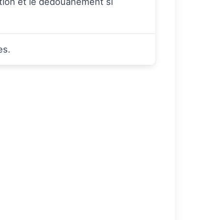
eption et le dédouanement si
es.