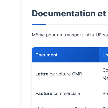
Documentation et
Même pour un transport intra-UE sans
Document
U
Co
Lettre
de voiture CMR
ré
Facture
commerciale
Pr