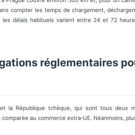
ort à Prague couvre environ 500 km et, pour un cam
sans compter les temps de chargement, déchargemen
 les délais habituels varient entre 24 et 72 heur
gations réglementaires po
e et la République tchèque, qui sont tous deux 
ée comparée au commerce extra‑UE. Néanmoins, plu