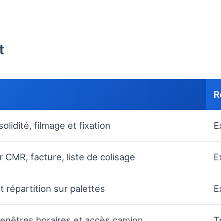
t
R
solidité, filmage et fixation
E
 CMR, facture, liste de colisage
E
 répartition sur palettes
E
 fenêtres horaires et accès camion
T