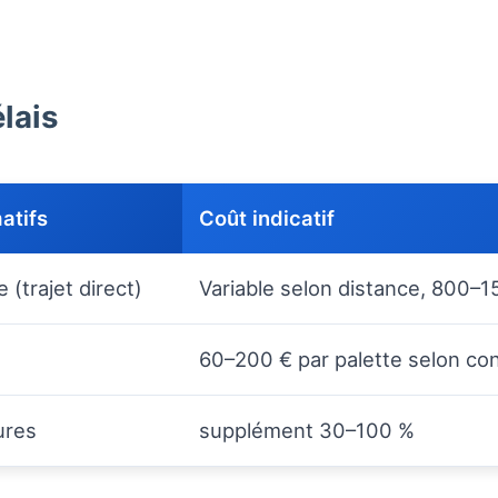
lais
atifs
Coût indicatif
 (trajet direct)
Variable selon distance, 800–
60–200 € par palette selon con
ures
supplément 30–100 %