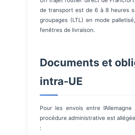
Un trajet routier direct de Francf
de transport est de 6 à 8 heures 
groupages (LTL) en mode palletisé,
fenêtres de livraison.
Documents et obli
intra‑UE
Pour les envois entre l’Allemagn
procédure administrative est allég
: