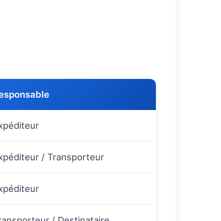
esponsable
xpéditeur
xpéditeur / Transporteur
xpéditeur
ransporteur / Destinataire