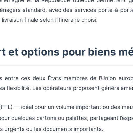
 l’Allemagne et la République tchèque permettent
énagers standard, avec des services porte-à-porte
raison finale selon l’itinéraire choisi.
t et options pour biens m
els entre ces deux États membres de l’Union europé
e sa flexibilité. Les opérateurs proposent généralemen
(FTL) — idéal pour un volume important ou des meu
ur quelques cartons ou palettes, partageant l’espa
is urgents ou les documents importants.