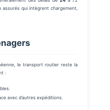
 généralement des délais de
24
à 72
 assurés qui intègrent chargement,
énagers
enne, le transport routier reste la
t :
bles.
ce avec d’autres expéditions.