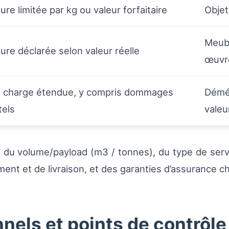
re limitée par kg ou valeur forfaitaire
Objet
Meubl
ure déclarée selon valeur réelle
œuvre
n charge étendue, y compris dommages
Démé
tels
valeu
 du volume/payload (m3 / tonnes), du type de servi
ment et de livraison, et des garanties d’assurance ch
nels et points de contrôle