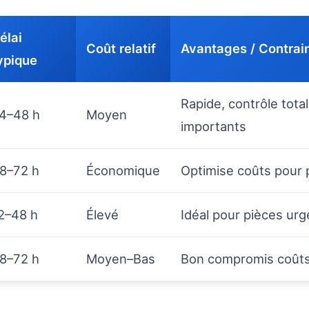
élai
Coût relatif
Avantages / Contrai
ypique
Rapide, contrôle tota
4–48 h
Moyen
importants
8–72 h
Économique
Optimise coûts pour p
2–48 h
Élevé
Idéal pour pièces urg
8–72 h
Moyen–Bas
Bon compromis coûts