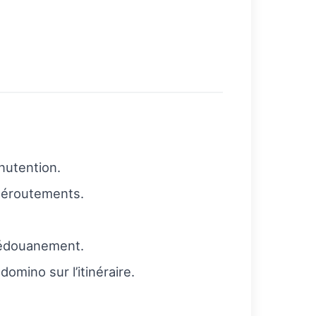
nutention.
 déroutements.
dédouanement.
domino sur l’itinéraire.