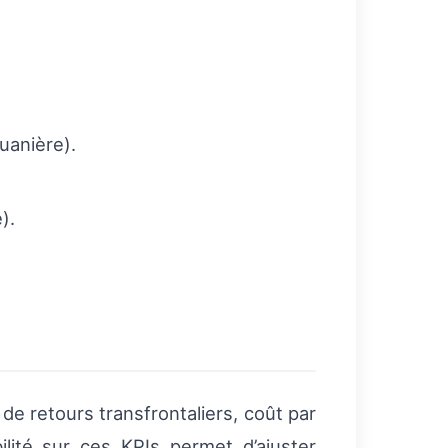
uanière).
).
de retours transfrontaliers, coût par
ilité sur ces KPIs permet d’ajuster