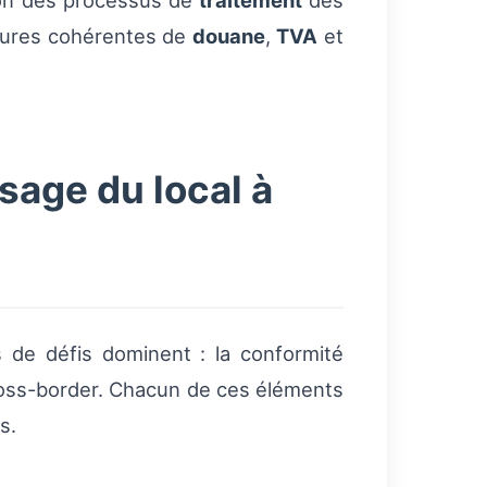
ion des processus de
traitement
des
édures cohérentes de
douane
,
TVA
et
sage du local à
s de défis dominent : la conformité
cross-border. Chacun de ces éléments
s.