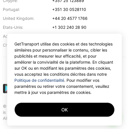
Chypre:
+357 25 123889
Portugal:
+351 30 0528110
United Kingdom:
+44 20 4577 1766
Etats-Unis:
+1 302 240 28 90
Adresse:
info@gettransport.com
GetTransport utilise des cookies et des technologies
57 Spyrou Kyprianou
,
Larnaca
6051
Chypre:
similaires pour personnaliser le contenu, cibler les
publicités et mesurer leur efficacité, et pour
améliorer la convivialité de la plateforme. En cliquant
sur OK ou en modifiant les paramètres des cookies,
€
EUR
vous acceptez les conditions décrites dans notre
Politique de confidentialité
. Pour modifier vos
paramètres ou retirer votre consentement, veuillez
mettre à jour vos paramètres de cookies.
© Gettransport International Limited. GetTransport®
OK
is trademark of Gettransport International Limited.
AI
All rights reserved.