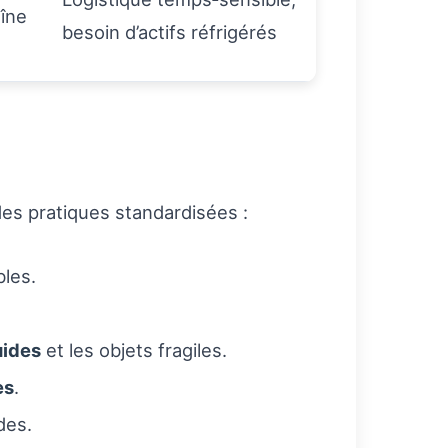
aîne
besoin d’actifs réfrigérés
des pratiques standardisées :
bles.
uides
et les objets fragiles.
es
.
des.