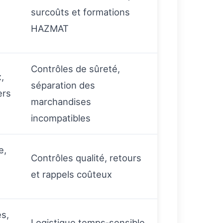
surcoûts et formations
HAZMAT
Contrôles de sûreté,
,
séparation des
ers
marchandises
incompatibles
e,
Contrôles qualité, retours
et rappels coûteux
es,
Logistique temps‑sensible,