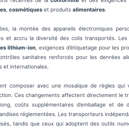
ions récentes de la
conformité
et des exigences d
des
,
cosmétiques
et produits
alimentaires
.
ées, la montée des appareils électroniques per
 et accru la diversité des colis transportés. Les
ies lithium‑ion
, exigences d’étiquetage pour les pr
contrôles sanitaires renforcés pour les denrées a
s et internationales.
ivent composer avec une mosaïque de règles qui 
ridiction. Ces changements affectent directement le t
 long, coûts supplémentaires d’emballage et de 
handises réglementées. Les transporteurs indépenda
isés, tandis que ceux qui adoptent des outils nu