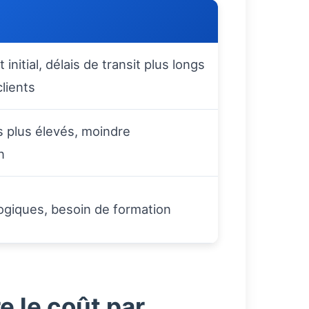
initial, délais de transit plus longs
clients
s plus élevés, moindre
n
ogiques, besoin de formation
e le coût par