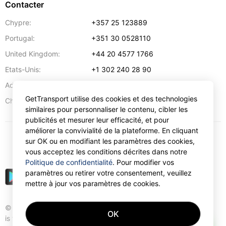
Contacter
Chypre:
+357 25 123889
Portugal:
+351 30 0528110
United Kingdom:
+44 20 4577 1766
Etats-Unis:
+1 302 240 28 90
Adresse:
info@gettransport.com
GetTransport utilise des cookies et des technologies
57 Spyrou Kyprianou
,
Larnaca
6051
Chypre:
similaires pour personnaliser le contenu, cibler les
publicités et mesurer leur efficacité, et pour
améliorer la convivialité de la plateforme. En cliquant
sur OK ou en modifiant les paramètres des cookies,
€
EUR
vous acceptez les conditions décrites dans notre
Politique de confidentialité
. Pour modifier vos
paramètres ou retirer votre consentement, veuillez
mettre à jour vos paramètres de cookies.
© Gettransport International Limited. GetTransport®
OK
is trademark of Gettransport International Limited.
AI