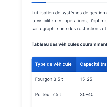
L’utilisation de systèmes de gestion
la visibilité des opérations, d’opti
cartographie fine des restrictions et
Tableau des véhicules courammen
Type de véhicule
Capacité (m
Fourgon 3,5 t
15–25
Porteur 7,5 t
30–40