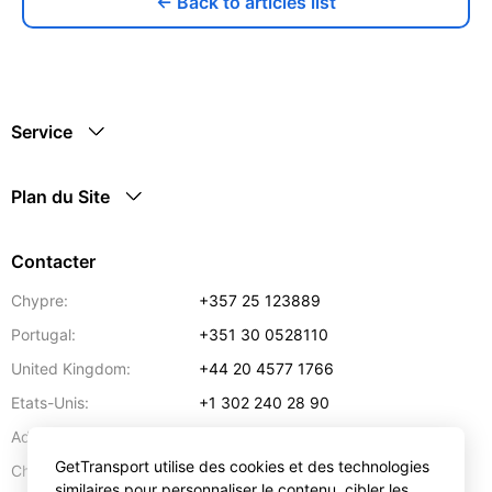
← Back to articles list
Service
Plan du Site
Contacter
Chypre:
+357 25 123889
Portugal:
+351 30 0528110
United Kingdom:
+44 20 4577 1766
Etats-Unis:
+1 302 240 28 90
Adresse:
info@gettransport.com
GetTransport utilise des cookies et des technologies
57 Spyrou Kyprianou
,
Larnaca
6051
Chypre:
similaires pour personnaliser le contenu, cibler les