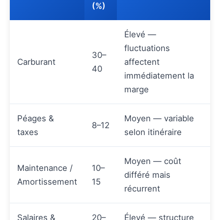
(%)
Élevé —
fluctuations
30–
Carburant
affectent
40
immédiatement la
marge
Péages &
Moyen — variable
8–12
taxes
selon itinéraire
Moyen — coût
Maintenance /
10–
différé mais
Amortissement
15
récurrent
Salaires &
20–
Élevé — structure