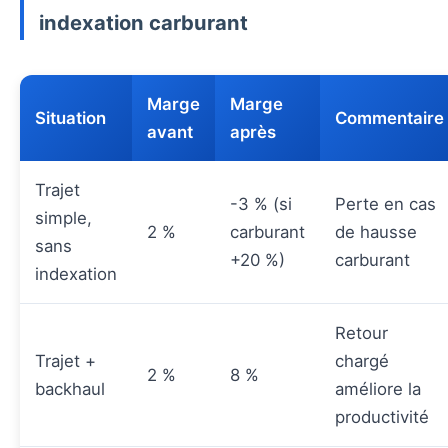
indexation carburant
Marge
Marge
Situation
Commentaire
avant
après
Trajet
-3 % (si
Perte en cas
simple,
2 %
carburant
de hausse
sans
+20 %)
carburant
indexation
Retour
Trajet +
chargé
2 %
8 %
backhaul
améliore la
productivité