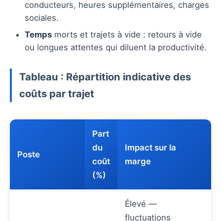
conducteurs, heures supplémentaires, charges
sociales.
Temps
morts et trajets à vide : retours à vide
ou longues attentes qui diluent la productivité.
Tableau : Répartition indicative des
coûts par trajet
Part
du
Impact sur la
Poste
coût
marge
(%)
Élevé —
fluctuations