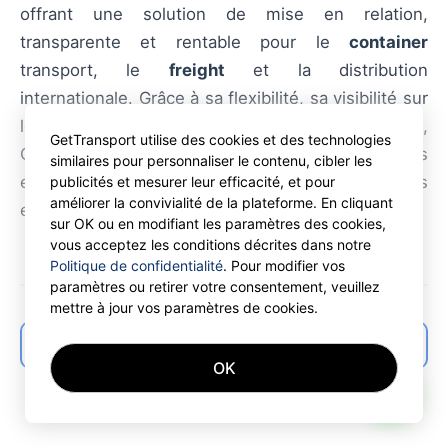
offrant une solution de mise en relation,
transparente et rentable pour le
container
transport, le
freight
et la distribution
internationale. Grâce à sa flexibilité, sa visibilité sur
le marché et ses outils d’optimisation,
GetTransport utilise des cookies et des technologies
GetTransport.com simplifie la logistique des
similaires pour personnaliser le contenu, cibler les
expéditeurs et transporteurs, réduisant les coûts
publicités et mesurer leur efficacité, et pour
améliorer la convivialité de la plateforme. En cliquant
et améliorant la fiabilité des livraisons.
sur OK ou en modifiant les paramètres des cookies,
vous acceptez les conditions décrites dans notre
Politique de confidentialité
. Pour modifier vos
paramètres ou retirer votre consentement, veuillez
mettre à jour vos paramètres de cookies.
← Back to articles list
OK
AI