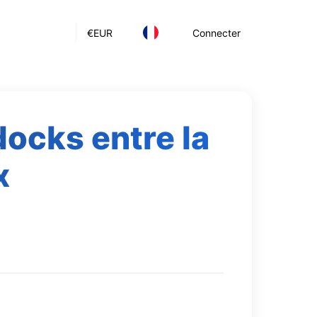
€
EUR
Connecter
docks entre la
x