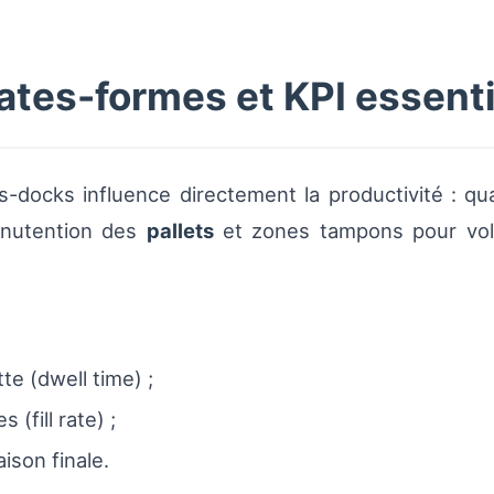
ates-formes et KPI essenti
-docks influence directement la productivité : quai
manutention des
pallets
et zones tampons pour vol
e (dwell time) ;
(fill rate) ;
aison finale.