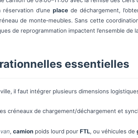
de camion de 09:00–11:00 avec la remise des clefs
a réservation d’une
place
de déchargement, l’obte
créneau de monte‑meubles. Sans cette coordination, 
ues de reprogrammation impactent l’ensemble de la
ationnelles essentielles
ille, il faut intégrer plusieurs dimensions logistiques
 des créneaux de chargement/déchargement et synch
e
van
,
camion
poids lourd pour
FTL
, ou véhicules de