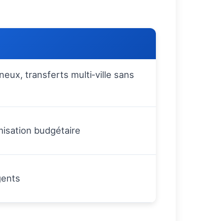
ux, transferts multi‑ville sans
misation budgétaire
gents