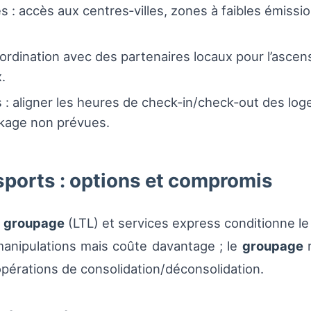
 : accès aux centres‑villes, zones à faibles émission
oordination avec des partenaires locaux pour l’asce
.
 : aligner les heures de check‑in/check‑out des log
ckage non prévues.
nsports : options et compromis
,
groupage
(LTL) et services express conditionne le 
anipulations mais coûte davantage ; le
groupage
r
’opérations de consolidation/déconsolidation.