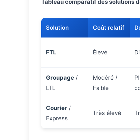
Tableau comparatif des solutions d
Solution
Coût relatif
Dé
FTL
Élevé
Di
Groupage
/
Modéré /
P
LTL
Faible
co
Courier
/
Très élevé
Tr
Express